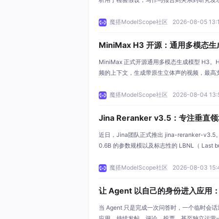
研究的不同阶段，又彼此衔接。 面向科研的 Sk
究阶段。它们之间既有重复，也有空缺，仅凭
魔搭ModelScope社区
2026-08-05 13:
题。 为了进一步了解当前的科研 Skill 生
MiniMax H3 开源：通用多模
声、最长 15 秒视频
MiniMax 正式开源通用多模态生成模型 H
频的上下文，生成带原生立体声的视频，最高支持
遵循、文字与品牌标识的准确渲染，以及视频到
面向广告、品牌、电商、产品设计、UI/UX、游戏等
魔搭ModelScope社区
2026-08-04 13:
nsformer、In-Context Reg
Jina Reranker v3.5：专注垂
近日，Jina团队正式推出 jina-reranker-
0.6B 的参数规模以及标志性的 LBNL（ Last 
的列表式架构。在保持轻量化推理优势的同时，
个工程痛点：垂直领域适配、结构化记录的逻
魔搭ModelScope社区
2026-08-03 15:
慄 ht
让 Agent 以自己的身份进入应用：Paw
实践
当 Agent 只是完成一次问答时，一个临时会话
应用，持续发帖、评论、投票，甚至独立运营