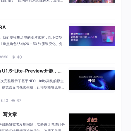
个问题，我们做了一段时间的系统性探索，逐渐形
微调工具，更是拓展与重组模型能力的模块化
oRA"。 沿着这个思路，本次我们重点开源
RA
前，我们要收集足够的图片素材，以下类型
点角色/人物20 – 50 张服装变化、角
色彩特征、笔触产品/物体50 – 100 张不同
图 + 场景图 + 纯背景图搭配 注意：至少
40
36:50

1.5-Lite-Preview开源，生
首次完整展示了基于NEO-Unify架构的原生
、视觉语义与像素生成，让模型能够原生完
商汤持续强化模型的图像生成与编辑能力，
Nova U1.5-Lite-Preview。Sen
67
18:43

、写文章
研帮助研究者发现问题，实验设计与统计分
现和验证结果能否准确传达。这些工作贯穿