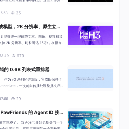
ills 越来越多，分布在不同学科领域和研
名称往往难以判断是否适合手头的科学问
35
15:53

态，我们以学科领域、研究阶段和研究
态生成模型，2K 分辨率、原生立体
3。H3 能够统一理解跨文本、图像、视频和音
 2K 分辨率、时长可达 15 秒，在指令
视频（V2V）的运动迁移方面表现出色，
场景。凭借 H3-VAE、H3-Omni Tra
679
53:49

直领域的 0.6B 列表式重排器
v3.5。 作为 v3 系列的进阶版，它依旧保持了
but not late，一次前向传播处理整批文档）
v3.5 专门解决了生产环境中最棘手的三
辑识别，以及长列表下的显存爆炸。 魔搭
29
47:55

Friends 的 Agent ID 接入
通常就够了。 当 Agent 开始长期参与一个
一个内容栏目，应用需要回答一个更长期的