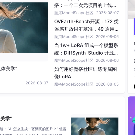
搭：一个二次元项目的上线手
记
魔搭ModelScope社区
2026-08-07
OVEarth-Bench开源：172 类
遥感开放词汇基准，49 通用
+专用模型实测
魔搭ModelScope社区
2026-08-06
当 1w+ LoRA 组成一个模型系
统：DiffSynth-Studio 开源
MultiAlign、TreeAdapter 等
魔搭ModelScope社区
2026-08-06
LoRA 分配研究
人体美学”
如何用好魔搭社区训练专属图
像LoRA
2026-08-07
魔搭ModelScope社区
2026-08-05
美学”
： “AI 怎么生成一张漂亮的图片？” 但当