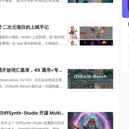
重要。 因为今天的 AI 模型已经足够强
难的是： 如何让一张图片拥有审美、有生
我一直探索的方向——用 AI 去创造“人体
自
搭：一个二次元项目的上线手记
搭的小编在 Twitter 上找到我，说“创空间
免费用一台 Ada 系列的机器，方便国内用
那试试看”。试完发现还是挺划算的：等于
的推理服务器。用户点进去就能用，不用折腾
的学术项目
类遥感开放词汇基准，49 通用+专用
 Observation, OV-EO）关注从自然语言查
VEarth-Bench 面向这一问题构建了
别、1,346 个正负开放词汇查询字符串，并
对 49 个通用与遥感专用模型变体进行系
Synth-Studio 开源 MultiA
分配研究
？ DiffSynth-Studio 是魔搭社区自