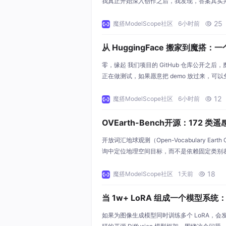
我真正开始深入创作之后，我发现，答案其实并不
大，生成一张“好看”的图片并不难。 真正困
命、有情绪，并且形成属于自己的风格。 这也是
25
魔搭ModelScope社区
6小时前

美学”。 从最开始研究模型效果，到后来建立
从 HuggingFace 搬家到魔
零，缘起 我们项目的 GitHub 仓库公开之后，魔
正在做测试，如果愿意把 demo 放过来，可以
户直接跑模型做测试”。我当时的第一反应是“
在国内白得了一个 CDN 加一台随时能访问
12
魔搭ModelScope社区
6小时前

网络优化之类的繁复操作。对一个没什么预算
OVEarth-Bench开源：172 
模型实测
开放词汇地球观测（Open-Vocabulary Earth
询中定位地理空间目标，而不是依赖固定类别表。O
一个统一零样本评测基准，覆盖 172 个遥感类
同时支持开放词汇、指代表达和推理查询。论文
18
魔搭ModelScope社区
1天前

统评测，当前最佳方法在
当 1w+ LoRA 组成一个模型系统：Diff
lign、TreeAdapter 等 LoRA 
如果为图像生成模型同时训练多个 LoRA，会发生什么